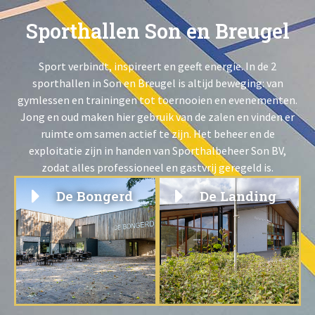
Sporthallen
Son en Breugel
Sport verbindt, inspireert en geeft energie. In de 2
sporthallen in Son en Breugel is altijd beweging: van
gymlessen en trainingen tot toernooien en evenementen.
Jong en oud maken hier gebruik van de zalen en vinden er
ruimte om samen actief te zijn. Het beheer en de
exploitatie zijn in handen van Sporthalbeheer Son BV,
zodat alles professioneel en gastvrij geregeld is.
De Bongerd
De Landing